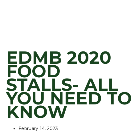
EDMB 2020
FOOD
STALLS- ALL
YOU NEED TO
KNOW
February 14, 2023